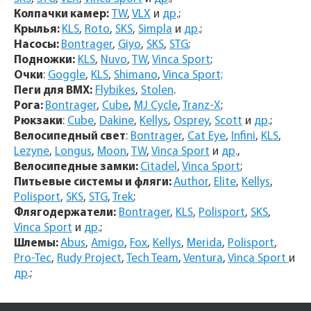
Колпачки камер:
TW
,
VLX
и
др
.;
Крылья:
KLS
,
Roto
,
SKS
,
Simpla
и
др
.;
Насосы:
Bontrager
,
Giyo
,
SKS
,
STG
;
Подножки:
KLS
,
Nuvo
,
TW
,
Vinca Sport
;
Очки
:
Goggle
,
KLS
,
Shimano
,
Vinca Sport;
Пеги для BMX:
Flybikes
,
Stolen
.
Рога:
Bontrager
,
Cube
,
MJ Cycle
,
Tranz-X
;
Рюкзаки
:
Cube
,
Dakine
,
Kellys
,
Osprey
,
Scott
и
др
.;
Велосипедный свет
:
Bontrager
,
Cat Eye
,
Infini
,
KLS
,
Lezyne
,
Longus
,
Moon
,
TW
,
Vinca Sport
и
др
.,
Велосипедные замки:
Citadel
,
Vinca Sport
;
Питьевые системы и фляги:
Author
,
Elite
,
Kellys
,
Polisport
,
SKS
,
STG
,
Trek
;
Флягодержатели:
Bontrager
,
KLS
,
Polisport
,
SKS
,
Vinca Sport
и
др
.;
Шлемы:
Abus
,
Amigo
,
Fox
,
Kellys
,
Merida
,
Polisport
,
Pro-Tec
,
Rudy Project
,
Tech Team
,
Ventura
,
Vinca Sport
и
др
.;