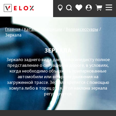
Главная
Каталог продукции
Велоаксессуары
Зеркала
ЗЕРКАЛА
Зеркало заднего вида дает велосипедисту полное
представление о ситуации на дороге, в условиях,
когда необходимо объезжать припаркованные
автомобили или во время движения на
загруженной трассе. Зеркала крепятся с помощью
хомута либо в торец руля. Угол наклона зеркала
регулируется.