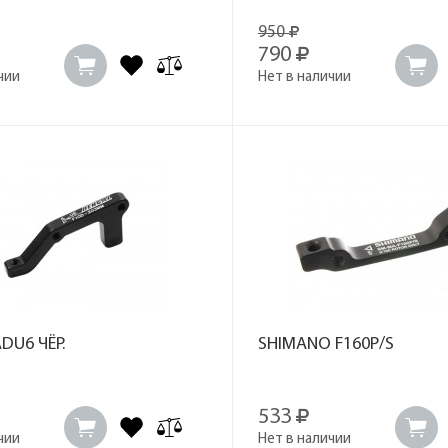
950
790
чии
Нет в наличии
DU6 ЧЁР.
SHIMANO F160P/S
533
чии
Нет в наличии