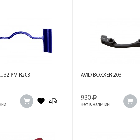
U32 PM R203
AVID BOXXER 203
930
чии
Нет в наличии