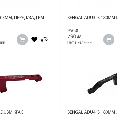
203MM, ПЕРЕД/ЗАД PM
BENGAL ADU3 IS 180ММ
950
790
чии
Нет в наличии
ADU3M КРАС.
BENGAL ADU4 IS 180ММ