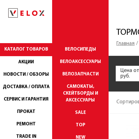
ТОРМ
Главная
КАТАЛОГ ТОВАРОВ
ВЕЛОСИПЕДЫ
ВЕЛОАКСЕССУАРЫ
АКЦИИ
Цена о
ВЕЛОЗАПЧАСТИ
НОВОСТИ / ОБЗОРЫ
руб.
САМОКАТЫ,
ДОСТАВКА / ОПЛАТА
СКЕЙТБОРДЫ И
СЕРВИС И ГАРАНТИЯ
АКСЕССУАРЫ
Сортиров
ПРОКАТ
SALE
РЕМОНТ
TOP
TRADE IN
NEW