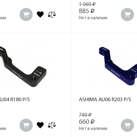
1 060
885
чии
Нет в наличии
U04 R180 P/S
ASHIMA AU06 R203 P/S
790
660
чии
Нет в наличии