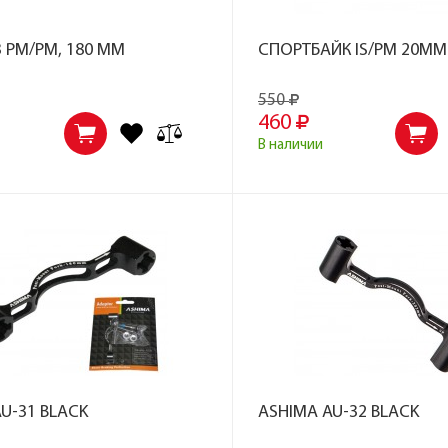
 PM/PM, 180 MM
СПОРТБАЙК IS/PM 20ММ
550
460
В наличии
U-31 BLACK
ASHIMA AU-32 BLACK